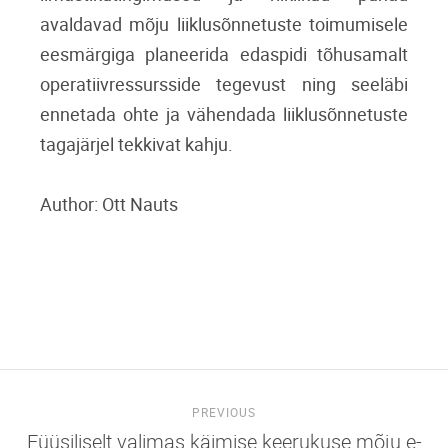
avaldavad mõju liiklusõnnetuste toimumisele
eesmärgiga planeerida edaspidi tõhusamalt
operatiivressursside tegevust ning seeläbi
ennetada ohte ja vähendada liiklusõnnetuste
tagajärjel tekkivat kahju.
Author: Ott Nauts
PREVIOUS
Füüsiliselt valimas käimise keerukuse mõju e-