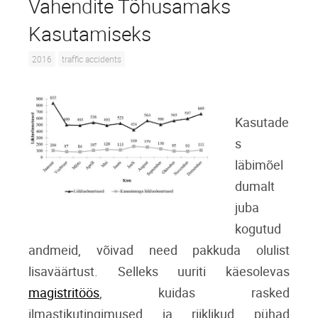
Vahendite Tõhusamaks
Kasutamiseks
2016
traffic accidents
Kasutade
s
läbimõel
dumalt
juba
kogutud
andmeid, võivad need pakkuda olulist
lisaväärtust. Selleks uuriti käesolevas
magistritöös
, kuidas rasked
ilmastikutingimused ja riiklikud pühad